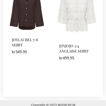
JDYLAUREL 7/8
SHIRT
JDYJOJO 3/4
ANGLAISE SHIRT
kr
349.95
kr
499.95
Copyright © 2022 NOOR BY M