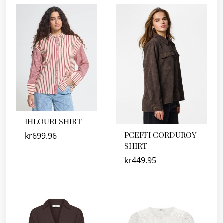
IHLOURI SHIRT
PCEFFI CORDUROY
kr
699.96
SHIRT
kr
449.95