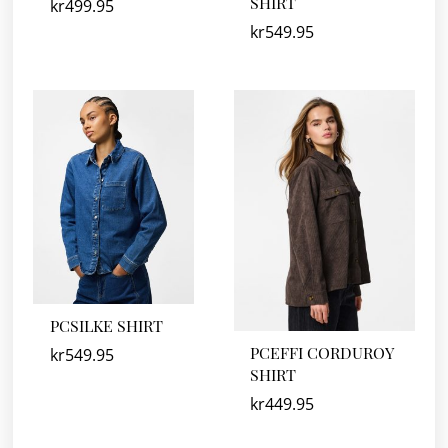
SHIRT
kr
499.95
kr
549.95
PCSILKE SHIRT
PCEFFI CORDUROY
kr
549.95
SHIRT
kr
449.95