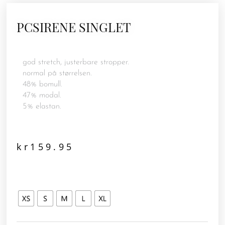
PCSIRENE SINGLET
god stretch, justerbare stropper.
normal på størrelsen.
48% bomull.
47% modal.
5% elastan.
kr
159.95
PCSIRENE
SINGLET
antall