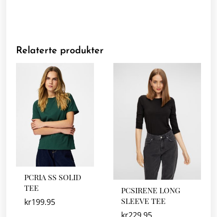
Relaterte produkter
PCRIA SS SOLID
TEE
PCSIRENE LONG
SLEEVE TEE
kr
199.95
kr
229.95