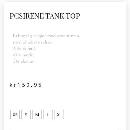
PCSIRENE TANK TOP
behagelig singlet med god stretch.
normal på størrelsen.
48% bomull.
47% modal.
5% elastan.
kr
159.95
PCSIRENE
TANK
TOP
antall