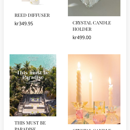
REED DIFFUSER
CRYSTAL CANDLE
kr
349.95
HOLDER
kr
499.00
THIS MUST BE
PARADISE