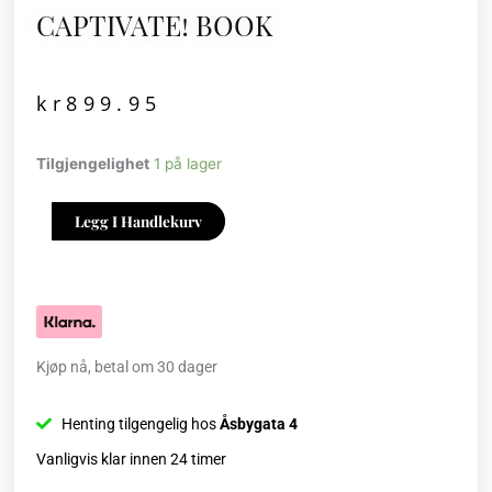
CAPTIVATE! BOOK
kr
899.95
CAPTIVATE!
Tilgjengelighet
1 på lager
BOOK
antall
Legg I Handlekurv
Kjøp nå, betal om 30 dager
Henting tilgengelig hos
Åsbygata 4
Vanligvis klar innen 24 timer