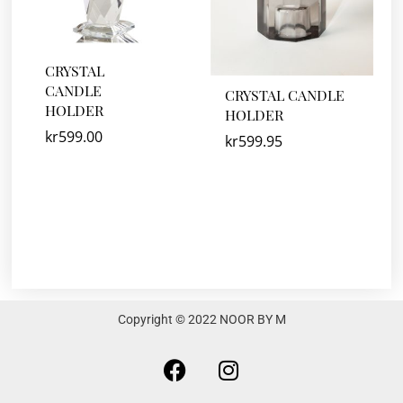
CRYSTAL
CANDLE
CRYSTAL CANDLE
HOLDER
HOLDER
kr
599.00
kr
599.95
Copyright © 2022 NOOR BY M
F
I
a
n
c
s