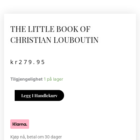
THE LITTLE BOOK OF
CHRISTIAN LOUBOUTIN
kr
279.95
THE
Tilgjengelighet
1 på lager
LITTLE
BOOK
Legg I Handlekurv
OF
CHRISTIAN
LOUBOUTIN
antall
Kjøp nå, betal om 30 dager