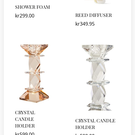
SHOWER FOAM
REED DIFFUSER
kr
299.00
kr
349.95
CRYSTAL
CANDLE
CRYSTAL CANDLE
HOLDER
HOLDER
kr
599.00