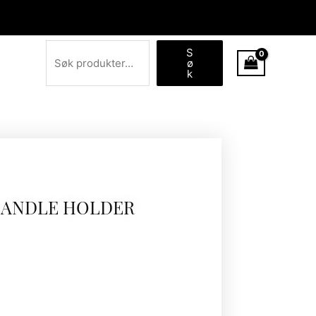
Søk
S
ø
k
CANDLE HOLDER