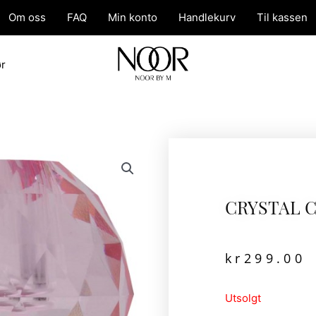
Om oss
FAQ
Min konto
Handlekurv
Til kassen
ør
CRYSTAL 
kr
299.00
Utsolgt