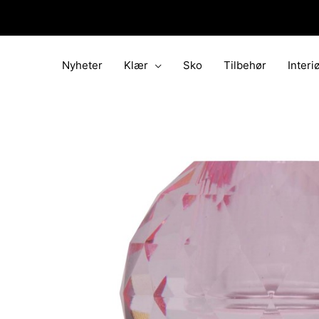
Hopp
rett
til
innholdet
Nyheter
Klær
Sko
Tilbehør
Interi