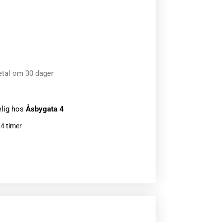
etal om 30 dager
elig hos
Åsbygata 4
24 timer