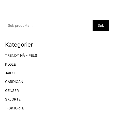
S
Søk
ø
k
Kategorier
e
t
TRENDY NÅ - PELS
t
e
KJOLE
r
JAKKE
:
CARDIGAN
GENSER
SKJORTE
T-SKJORTE