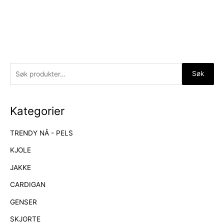
S
Søk
ø
k
Kategorier
e
t
TRENDY NÅ - PELS
t
e
KJOLE
r
JAKKE
:
CARDIGAN
GENSER
SKJORTE