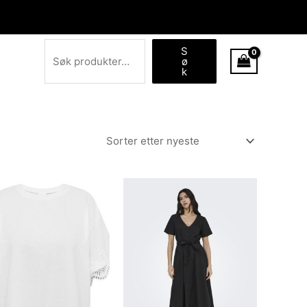
Søk
S
ø
k