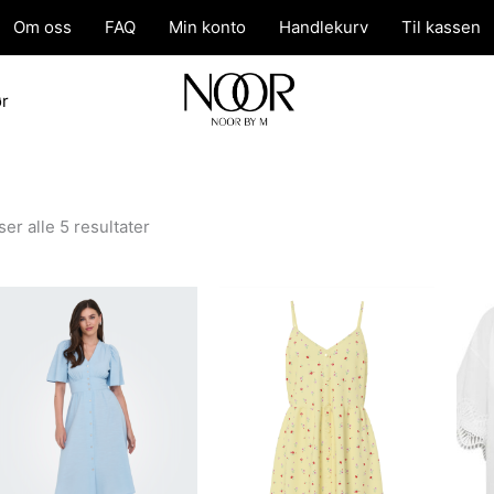
Om oss
FAQ
Min konto
Handlekurv
Til kassen
ør
Sortert
ser alle 5 resultater
etter
nyeste