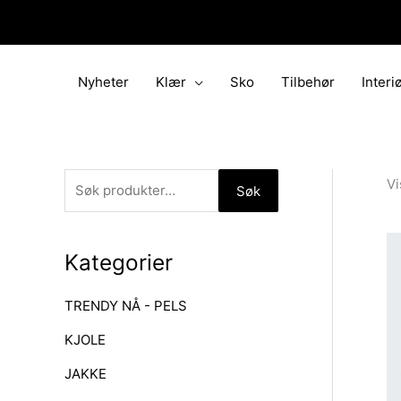
Hopp
rett
til
innholdet
Nyheter
Klær
Sko
Tilbehør
Interi
S
Vi
Søk
ø
k
Kategorier
e
t
TRENDY NÅ - PELS
t
KJOLE
e
r
JAKKE
: