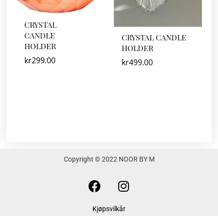
CRYSTAL
CANDLE
CRYSTAL CANDLE
HOLDER
HOLDER
kr
299.00
kr
499.00
Copyright © 2022 NOOR BY M
F
I
a
n
c
s
Kjøpsvilkår
e
t