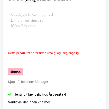
V-hals, glidelåsåpning bak.
Litt stor på størrelsen.
100% Polyester.
Dette produktet er for tiden utsolgt og utilgjengelig.
Kjøp nå, betal om 30 dager
Henting tilgengelig hos
Åsbygata 4
Vanligvis klar innen 24 timer