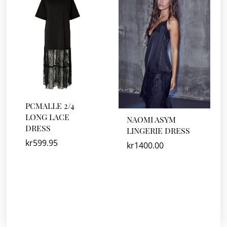
PCMALLE 2/4
LONG LACE
NAOMI ASYM
DRESS
LINGERIE DRESS
kr
599.95
kr
1400.00