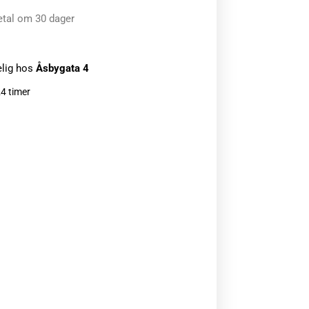
etal om 30 dager
elig hos
Åsbygata 4
24 timer