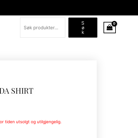
Søk
S
ø
k
DA SHIRT
r tiden utsolgt og utilgjengelig.