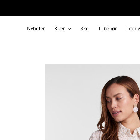
Hopp
rett
til
innholdet
Nyheter
Klær
Sko
Tilbehør
Interi