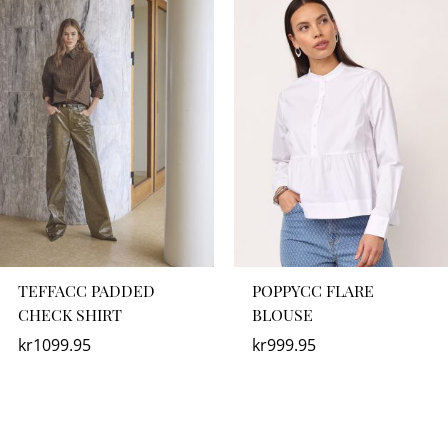
TEFFACC PADDED
POPPYCC FLARE
CHECK SHIRT
BLOUSE
kr
1099.95
kr
999.95