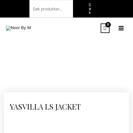
Hopp
Søk
S
ø
rett
k
til
innholdet
YASVILLA LS JACKET