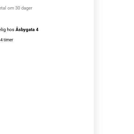
etal om 30 dager
elig hos
Åsbygata 4
24 timer