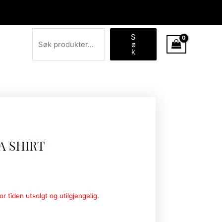
Søk
S
ø
k
A SHIRT
r tiden utsolgt og utilgjengelig.