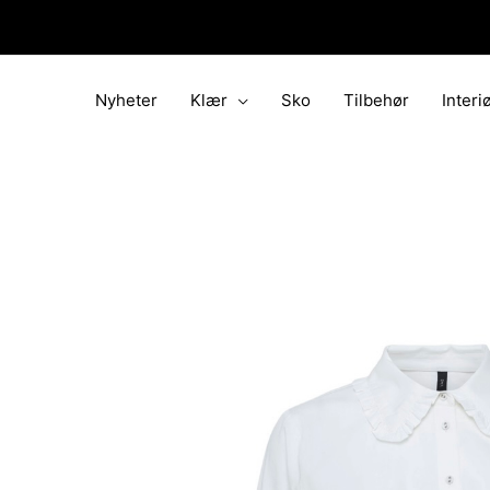
Hopp
rett
til
innholdet
Nyheter
Klær
Sko
Tilbehør
Interi