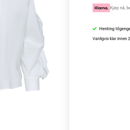
Kjøp nå, b
Henting tilgeng
Vanligvis klar innen 