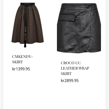
CMKENDY-
SKIRT
CROCO CC
LEATHER WRAP
kr
1399.95
SKIRT
kr
2899.95