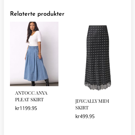
Relaterte produkter
ANTOCC ANYA
PLEAT SKIRT
JDYCALLY MIDI
SKIRT
kr
1199.95
kr
499.95