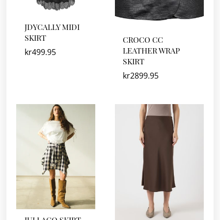
JDYCALLY MIDI
SKIRT
CROCO CC
LEATHER WRAP
kr
499.95
SKIRT
kr
2899.95
JULLAGO SKIRT