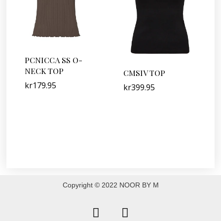
PCNICCA SS O-
NECK TOP
CMSIV TOP
kr
179.95
kr
399.95
Copyright © 2022 NOOR BY M
F
I
a
n