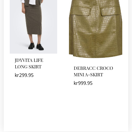
JDYVITA LIFE
LONG SKIRT
DEBRACC CROCO
MINI A-SKIRT
kr
299.95
kr
999.95