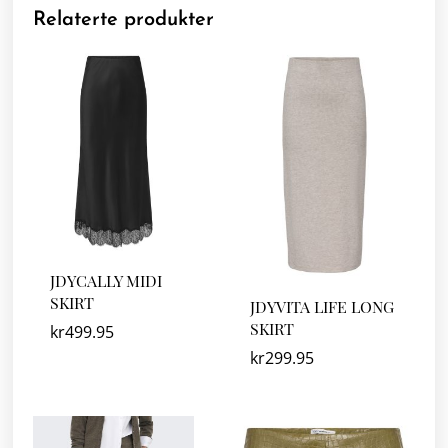
Relaterte produkter
JDYCALLY MIDI
SKIRT
JDYVITA LIFE LONG
SKIRT
kr
499.95
kr
299.95