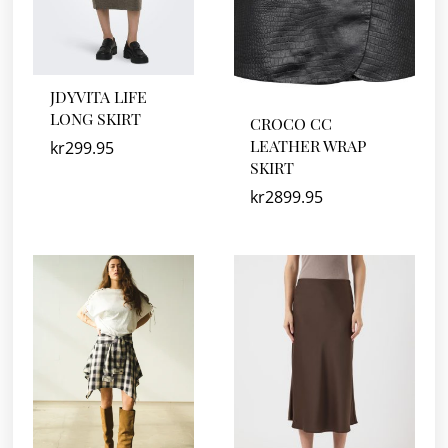
JDYVITA LIFE
LONG SKIRT
CROCO CC
LEATHER WRAP
kr
299.95
SKIRT
kr
2899.95