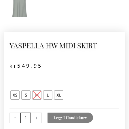
YASPELLA HW MIDI SKIRT
kr
549.95
YASPELLA
HW
MIDI
SKIRT
antall
-
+
Legg I Handlekurv