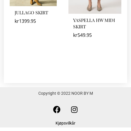
JULLAGO SKIRT
YASPELLA HW MIDI
kr
1399.95
SKIRT
kr
549.95
Copyright © 2022 NOOR BY M
F
I
a
n
c
s
Kjøpsvilkår
e
t