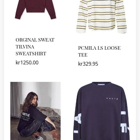
ORGINAL SWEAT
TILVINA
PCMILA LS LOOSE
SWEATSHIRT
TEE
kr
1250.00
kr
329.95