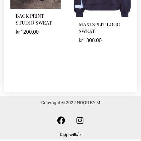
BACK PRINT
STUDIO SWEAT
MAXI SPLIT LOGO
SWEAT
kr
1200.00
kr
1300.00
Copyright © 2022 NOOR BY M
F
I
a
n
c
s
Kjøpsvilkår
e
t