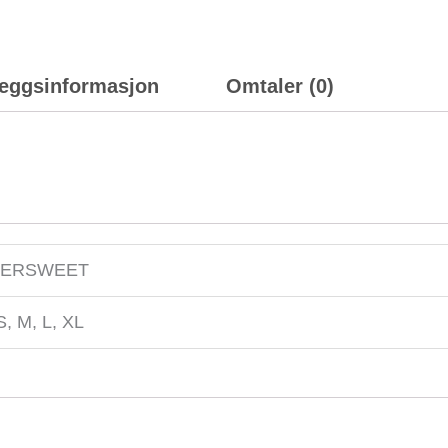
leggsinformasjon
Omtaler (0)
TERSWEET
S, M, L, XL