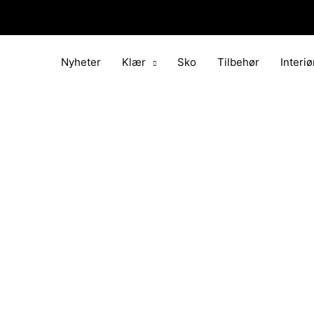
Hopp
rett
til
innholdet
Nyheter
Klær
Sko
Tilbehør
Interiø