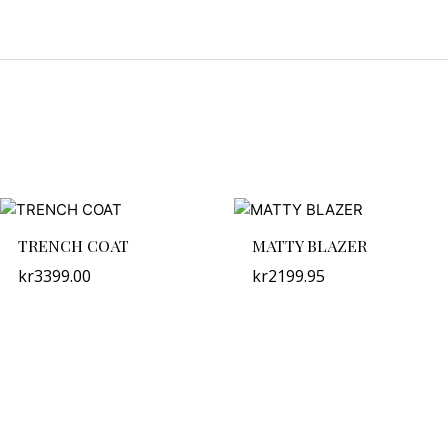
TRENCH COAT
MATTY BLAZER
kr
3399.00
kr
2199.95