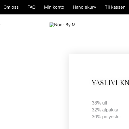
Om oss
FAQ
Min konto
Handlekurv
Til kassen
r
YASLIVI K
38% ull
32% alpakka
30% polyester