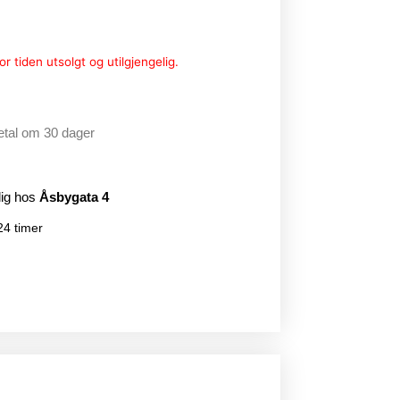
r tiden utsolgt og utilgjengelig.
etal om 30 dager
lig hos
Åsbygata 4
24 timer