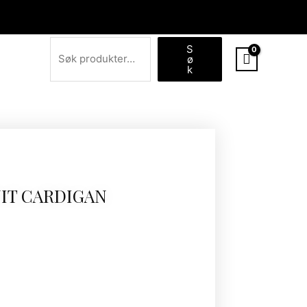
Søk
S
ø
k
NIT CARDIGAN