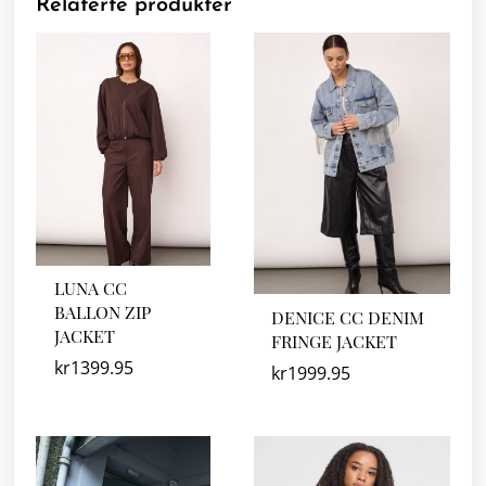
Relaterte produkter
LUNA CC
BALLON ZIP
DENICE CC DENIM
JACKET
FRINGE JACKET
kr
1399.95
kr
1999.95