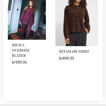
IHFAVA
OVERSIZE
IHTAMARY SHIRT
BLAZER
kr
899.95
kr
999.95