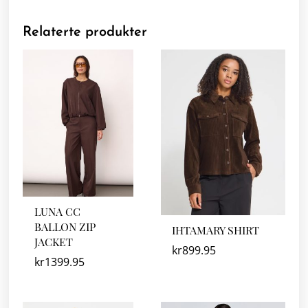
Relaterte produkter
LUNA CC
BALLON ZIP
IHTAMARY SHIRT
JACKET
kr
899.95
kr
1399.95