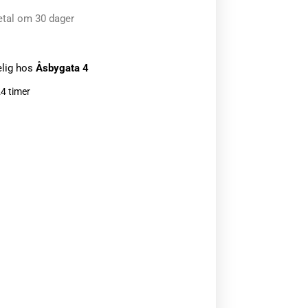
etal om 30 dager
elig hos
Åsbygata 4
24 timer