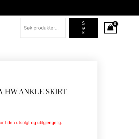
Søk
S
ø
k
A HW ANKLE SKIRT
r tiden utsolgt og utilgjengelig.