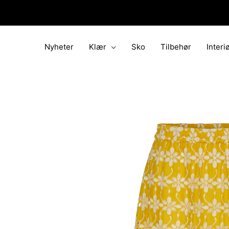
Hopp
rett
til
innholdet
Nyheter
Klær
Sko
Tilbehør
Interi