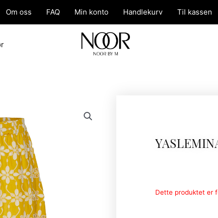
Om oss
FAQ
Min konto
Handlekurv
Til kassen
ør
YASLEMIN
Dette produktet er fo