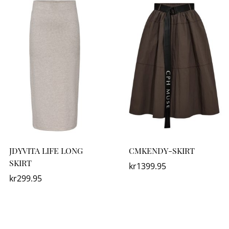
JDYVITA LIFE LONG
CMKENDY-SKIRT
SKIRT
kr
1399.95
kr
299.95