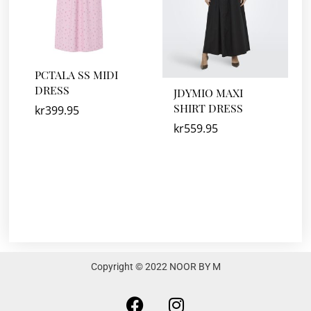
PCTALA SS MIDI
DRESS
JDYMIO MAXI
SHIRT DRESS
kr
399.95
kr
559.95
Copyright © 2022 NOOR BY M
F
I