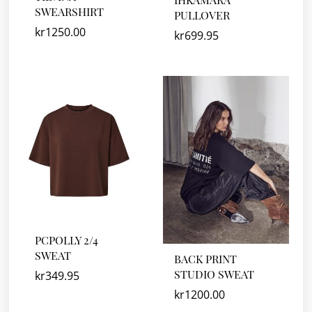
SWEARSHIRT
PULLOVER
kr
1250.00
kr
699.95
PCPOLLY 2/4
SWEAT
BACK PRINT
STUDIO SWEAT
kr
349.95
kr
1200.00