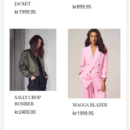
JACKET
kr
899.95
kr
1999.95
SALLY CROP
BOMBER
MAGGA BLAZER
kr
2400.00
kr
1999.95