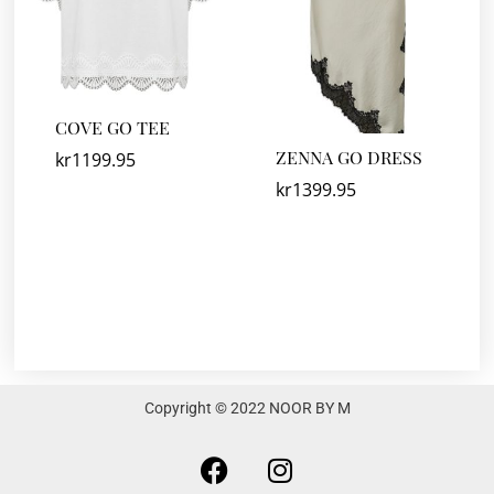
COVE GO TEE
ZENNA GO DRESS
kr
1199.95
kr
1399.95
Copyright © 2022 NOOR BY M
F
I
a
n