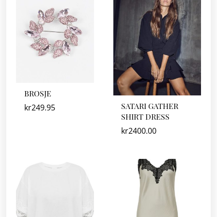
BROSJE
SATARI GATHER
kr
249.95
SHIRT DRESS
kr
2400.00