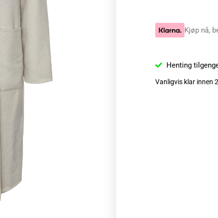
Kjøp nå, b
Henting tilgeng
Vanligvis klar innen 