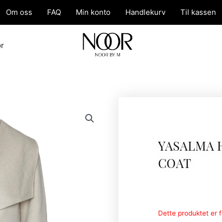
Om oss
FAQ
Min konto
Handlekurv
Til kassen
ør
YASALMA
COAT
Dette produktet er fo