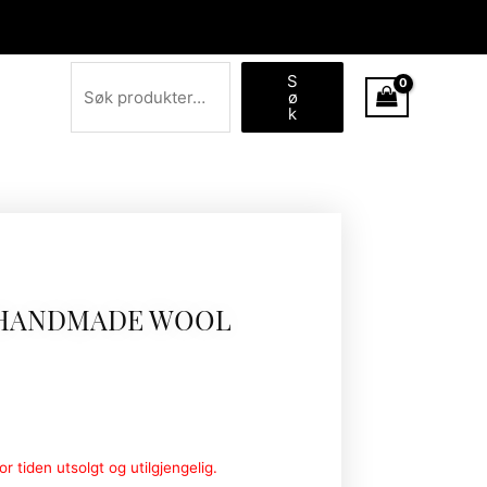
Søk
S
ø
k
 HANDMADE WOOL
r tiden utsolgt og utilgjengelig.