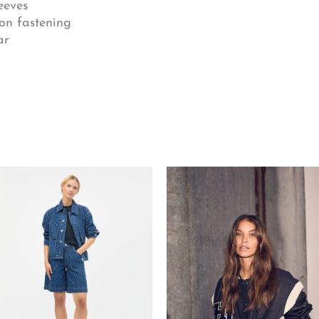
eeves
ton fastening
ar