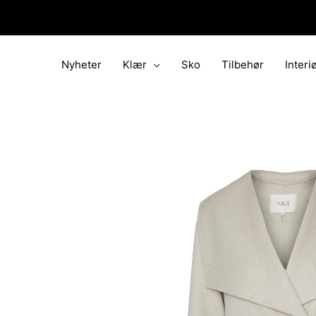
Hopp
rett
til
innholdet
Nyheter
Klær
Sko
Tilbehør
Interi