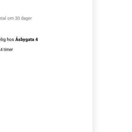
etal om 30 dager
elig hos
Åsbygata 4
24 timer