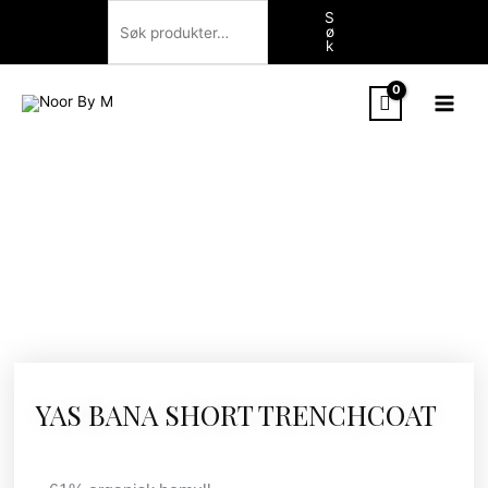
Hopp
Søk
S
ø
rett
k
til
innholdet
YAS BANA SHORT TRENCHCOAT