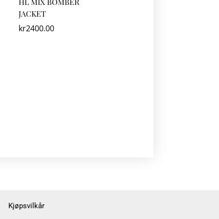
HL MIX BOMBER
JACKET
kr
2400.00
Kjøpsvilkår