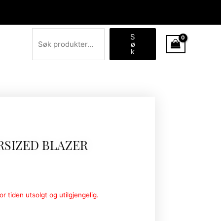
Søk
S
ø
k
RSIZED BLAZER
r tiden utsolgt og utilgjengelig.