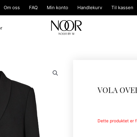
Om oss
FAQ
Min konto
Handlekurv
Til kassen
ør
VOLA OVE
Dette produktet er fo