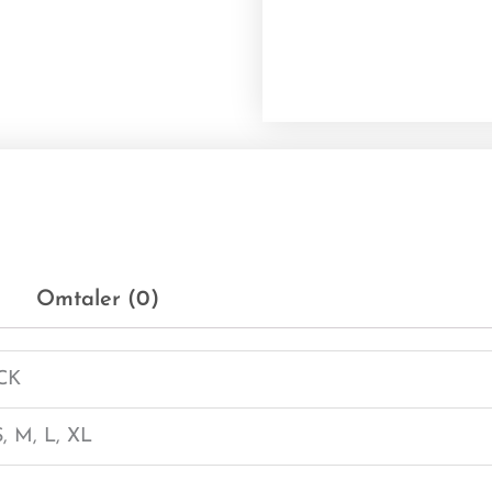
Omtaler (0)
CK
S, M, L, XL