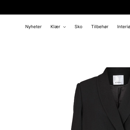
Hopp
rett
til
innholdet
Nyheter
Klær
Sko
Tilbehør
Interi