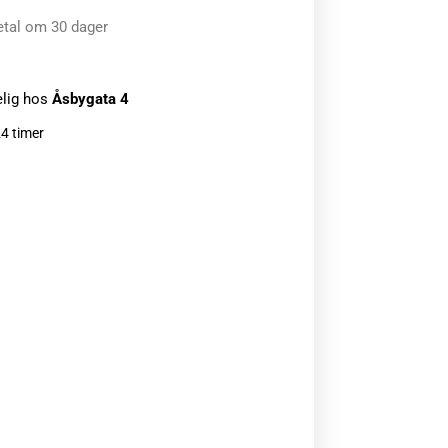
etal om 30 dager
elig hos
Åsbygata 4
24 timer