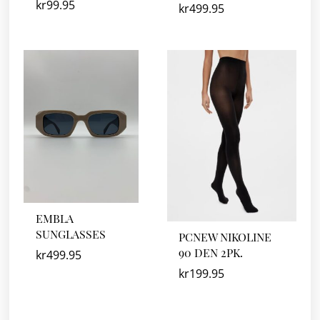
kr
99.95
kr
499.95
EMBLA
SUNGLASSES
PCNEW NIKOLINE
90 DEN 2PK.
kr
499.95
kr
199.95