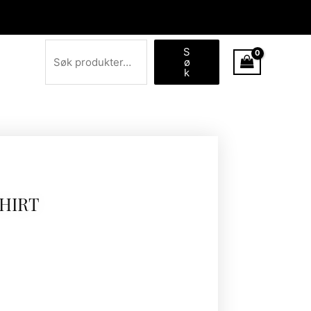
Søk
S
ø
k
HIRT