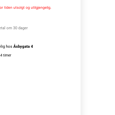
r tiden utsolgt og utilgjengelig.
etal om 30 dager
elig hos
Åsbygata 4
24 timer