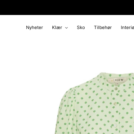
Hopp
rett
til
innholdet
Nyheter
Klær
Sko
Tilbehør
Interi