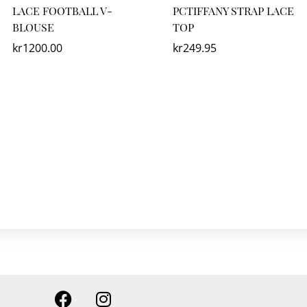
LACE FOOTBALL V-
PCTIFFANY STRAP LACE
BLOUSE
TOP
kr
1200.00
kr
249.95
F
I
a
n