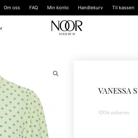
Om oss
FAQ
Min konto
Handlekurv
Til kassen
ør
VANESSA S
100% polyester