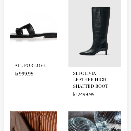
ALL FOR LOVE
SLFOLIVIA
kr
999.95
LEATHER HIGH
SHAFTED BOOT
kr
2499.95