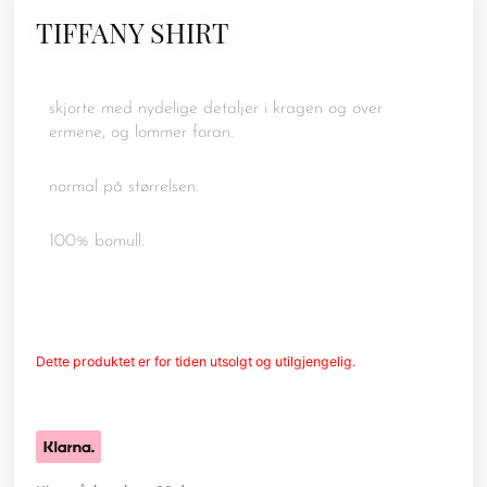
TIFFANY SHIRT
skjorte med nydelige detaljer i kragen og over
ermene, og lommer foran.
normal på størrelsen.
100% bomull.
Dette produktet er for tiden utsolgt og utilgjengelig.