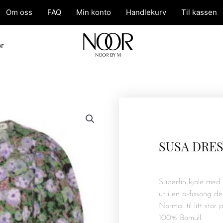
Om oss
FAQ
Min konto
Handlekurv
Til kassen
ør
SUSA DRE
Superfin kjole med 
ut i en a-fasong de
Normal til litt stor 
100% Bomull.