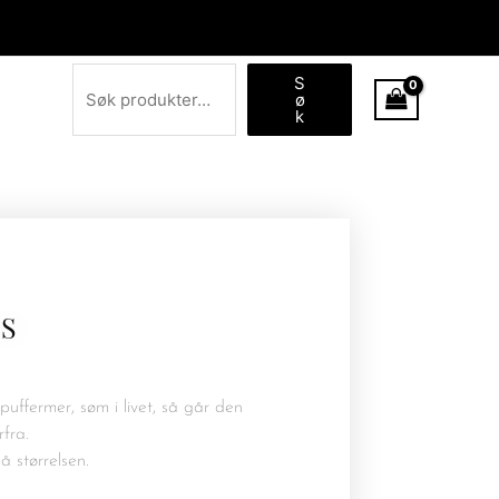
Søk
S
ø
k
SS
puffermer, søm i livet, så går den
rfra.
på størrelsen.