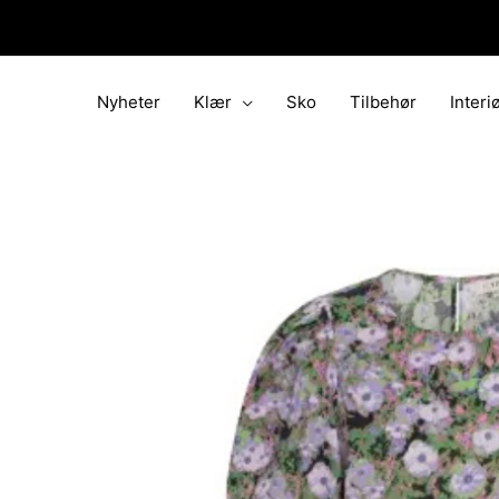
Hopp
rett
til
innholdet
Nyheter
Klær
Sko
Tilbehør
Interi