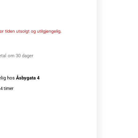
r tiden utsolgt og utilgjengelig.
etal om 30 dager
elig hos
Åsbygata 4
24 timer