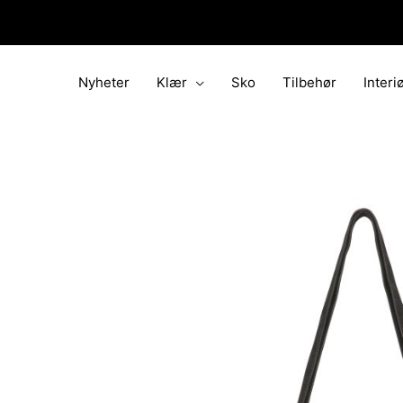
Hopp
rett
til
innholdet
Nyheter
Klær
Sko
Tilbehør
Interi