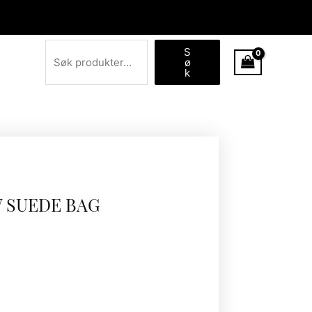
Søk
S
ø
k
W SUEDE BAG
5