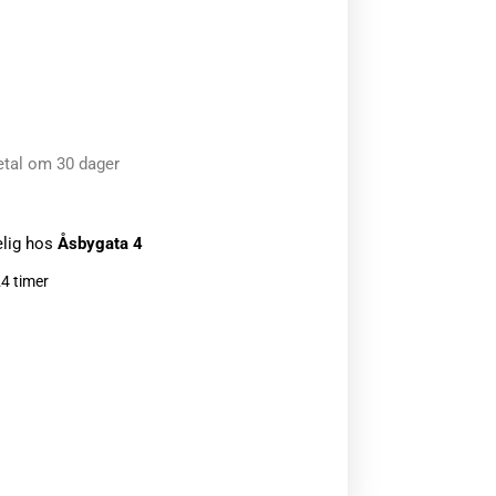
etal om 30 dager
elig hos
Åsbygata 4
24 timer