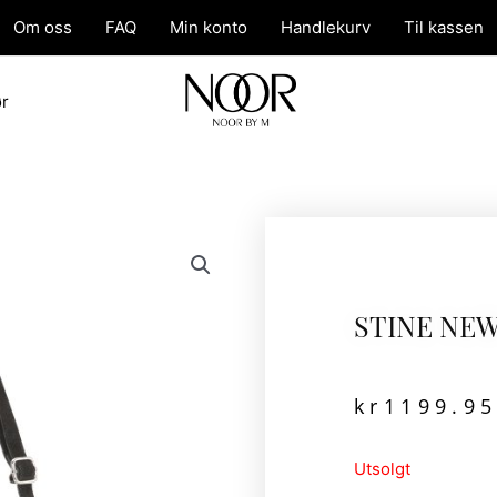
Om oss
FAQ
Min konto
Handlekurv
Til kassen
ør
STINE NE
kr
1199.9
Utsolgt