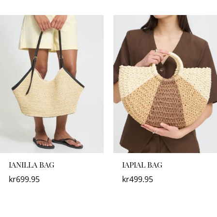
IANILLA BAG
IAPIAL BAG
kr
699.95
kr
499.95