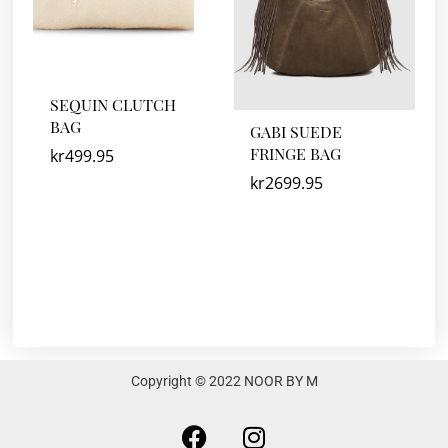
SEQUIN CLUTCH
BAG
GABI SUEDE
FRINGE BAG
kr
499.95
kr
2699.95
Copyright © 2022 NOOR BY M
F
I