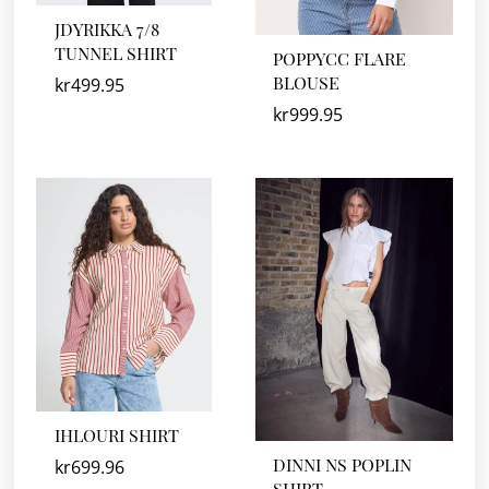
JDYRIKKA 7/8
TUNNEL SHIRT
POPPYCC FLARE
BLOUSE
kr
499.95
kr
999.95
IHLOURI SHIRT
DINNI NS POPLIN
kr
699.96
SHIRT