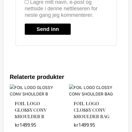
Lagre mitt navn, e-post og
nettside i denne nettleseren for
neste gang jeg kommenterer.
Relaterte produkter
FOIL LOGO
FOIL LOGO
GLOSSY CONV
CLOSSY CONV
SHOULDER B
SHOULDER BAG
kr
1499.95
kr
1499.95