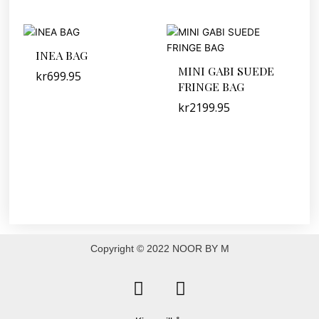
INEA BAG
MINI GABI SUEDE
kr
699.95
FRINGE BAG
kr
2199.95
Copyright © 2022 NOOR BY M
F
I
a
n
c
s