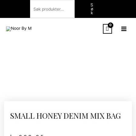
Hopp
Søk
S
ø
rett
k
til
innholdet
SMALL HONEY DENIM MIX BAG