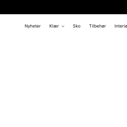
Hopp
rett
til
innholdet
Nyheter
Klær
Sko
Tilbehør
Interi