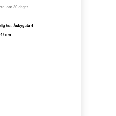
etal om 30 dager
elig hos
Åsbygata 4
24 timer