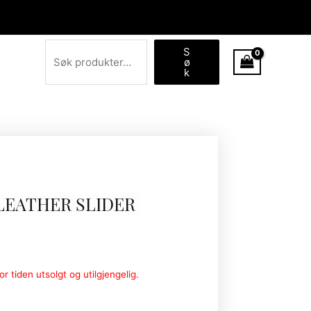
Søk
S
ø
k
LEATHER SLIDER
r tiden utsolgt og utilgjengelig.