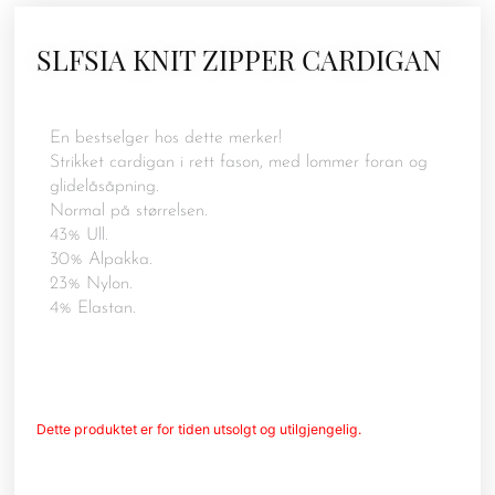
SLFSIA KNIT ZIPPER CARDIGAN
En bestselger hos dette merker!
Strikket cardigan i rett fason, med lommer foran og
glidelåsåpning.
Normal på størrelsen.
43% Ull.
30% Alpakka.
23% Nylon.
4% Elastan.
Dette produktet er for tiden utsolgt og utilgjengelig.