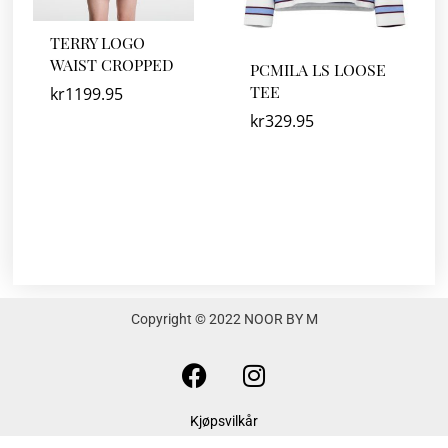
TERRY LOGO
WAIST CROPPED
PCMILA LS LOOSE
TEE
kr
1199.95
kr
329.95
Copyright © 2022 NOOR BY M
F
I
a
n
c
s
Kjøpsvilkår
e
t