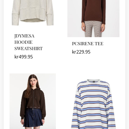
JDYMESA
HOODIE
PCSIRENE TEE
SWEATSHIRT
kr
229.95
kr
499.95