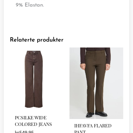
9% Elastan.
Relaterte produkter
PCSILKE WIDE
COLORED JEANS
IHFAVFA FLARED
PANT
kr
549.95