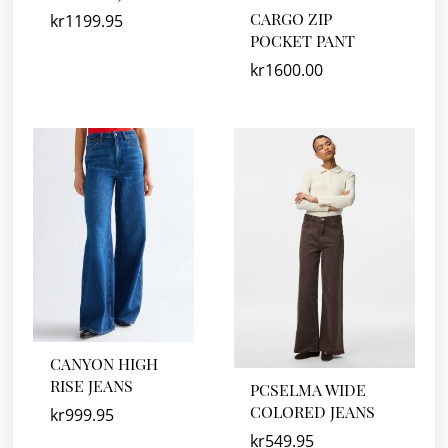
CARGO ZIP
kr
1199.95
POCKET PANT
kr
1600.00
CANYON HIGH
RISE JEANS
PCSELMA WIDE
COLORED JEANS
kr
999.95
kr
549.95