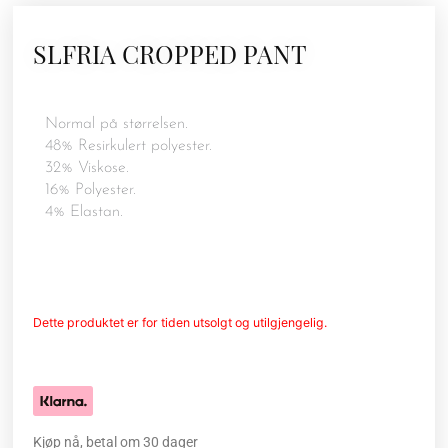
SLFRIA CROPPED PANT
Normal på størrelsen.
48% Resirkulert polyester.
32% Viskose.
16% Polyester.
4% Elastan.
Dette produktet er for tiden utsolgt og utilgjengelig.
Kjøp nå, betal om 30 dager