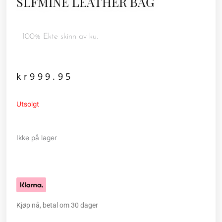
SLFMINE LEATHER BAG
100% Ekte skinn av ku.
kr
999.95
Utsolgt
Ikke på lager
Kjøp nå, betal om 30 dager