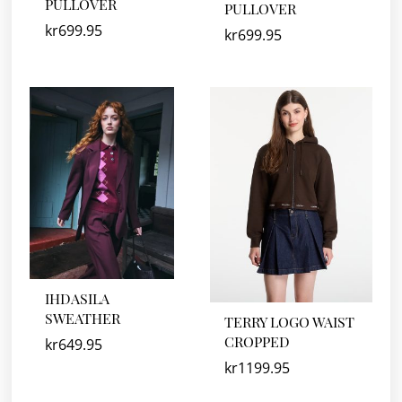
PULLOVER
PULLOVER
kr
699.95
kr
699.95
IHDASILA
SWEATHER
TERRY LOGO WAIST
CROPPED
kr
649.95
kr
1199.95