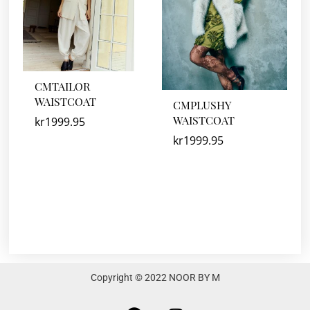
CMTAILOR
WAISTCOAT
CMPLUSHY
WAISTCOAT
kr
1999.95
kr
1999.95
Copyright © 2022 NOOR BY M
F
I