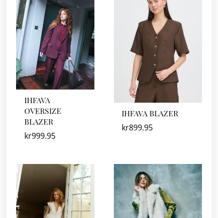
IHFAVA
OVERSIZE
IHFAVA BLAZER
BLAZER
kr
899.95
kr
999.95